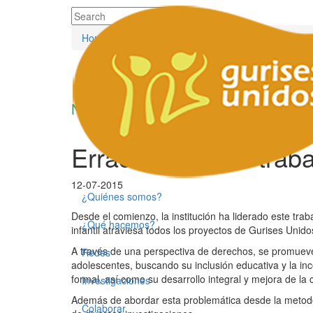
Home
/
Accion
/
Erradicación del trabajo infantil
Noticias
Erradicación del trabaj
12-07-2015
¿Quiénes somos?
Desde el comienzo, la institución ha liderado este traba
¿Qué hacemos?
infantil atraviesa todos los proyectos de Gurises Unido
A través de una perspectiva de derechos, se promueve la
Redes
adolescentes, buscando su inclusión educativa y la i
formal, así como su desarrollo integral y mejora de la 
Investigaciones
Además de abordar esta problemática desde la metodolog
Colaborar