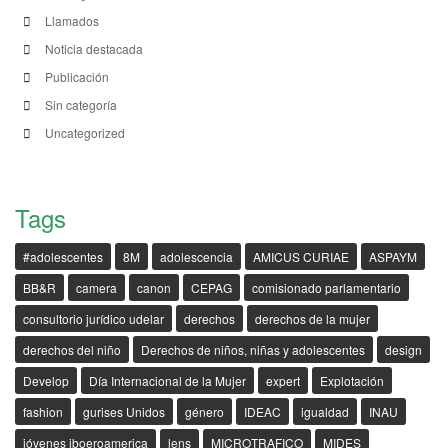
Llamados
Noticia destacada
Publicación
Sin categoría
Uncategorized
Tags
#adolescentes
8M
adolescencia
AMICUS CURIAE
ASPAYM
BB&R
camera
canon
CEPAG
comisionado parlamentario
consultorio jurídico udelar
derechos
derechos de la mujer
derechos del niño
Derechos de niños, niñas y adolescentes
design
Develop
Día Internacional de la Mujer
expert
Explotación
fashion
gurises Unidos
género
IDEAC
igualdad
INAU
jóvenes iboeroamerica
lens
MICROTRAFICO
MIDES