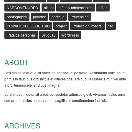
NARCOMENUDEO
nikon
niñas y adolescentes
niñez
photography
podcast
portfolio
Prevención
PRIVACION DE LIBERTAD
project
Protección integral
tag
Trata de personas
Uruguay
WordPress
ABOUT
Sed molestie augue sit amet leo consequat posuere. Vestibulum ante ipsum
primis in faucibus orci luctus et ultrices posuere cubilia Curae; Proin vel ante
a orci tempus eleifend ut et magna.
Lorem ipsum dolor sit amet, consectetur adipiscing elit. Vivamus luctus urna
sed urna ultricies ac tempor dui sagittis. In condimentum facilisis.
ARCHIVES