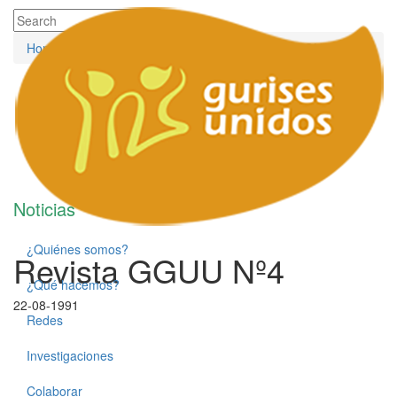
Home
/
Investigaciones Publicaciones
/
Revista GGUU Nº4
Noticias
¿Quiénes somos?
Revista GGUU Nº4
¿Qué hacemos?
22-08-1991
Redes
Investigaciones
Colaborar