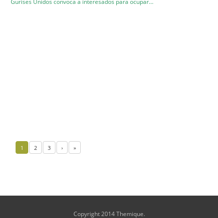
Gurises Unidos convoca a interesados para ocupar…
1
2
3
›
»
Copyright 2014 Themique.