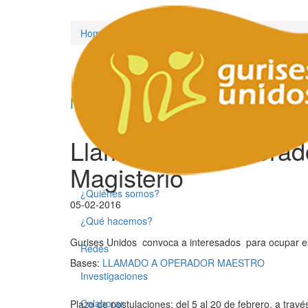
Home
/
2016
/
February
Noticias
Llamado para operador
Magisterio
¿Quiénes somos?
05-02-2016
¿Qué hacemos?
Gurises Unidos convoca a interesados para ocupar el
Redes
Bases:
LLAMADO A OPERADOR MAESTRO
Investigaciones
Colaborar
Plazo de postulaciones: del 5 al 20 de febrero, a tra