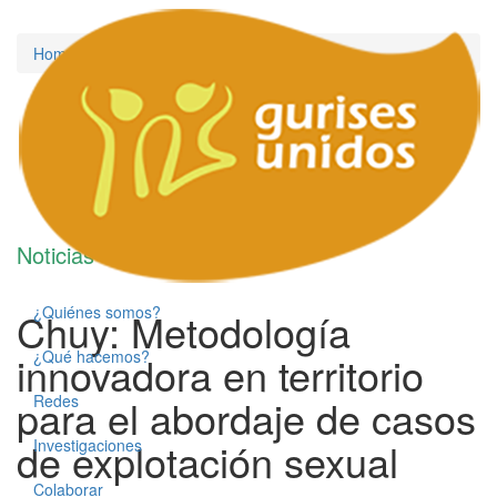
Home
/
2021
/
December
Noticias
¿Quiénes somos?
Chuy: Metodología
¿Qué hacemos?
innovadora en territorio
para el abordaje de casos
Redes
de explotación sexual
Investigaciones
Colaborar