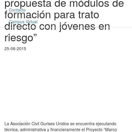
propuesta de módulos de
formación para trato
Contacto
directo con jóvenes en
Campus Virtual
riesgo”
25-06-2015
La Asociación Civil Gurises Unidos se encuentra ejecutando
técnica, administrativa y financieramente el Proyecto “Marco