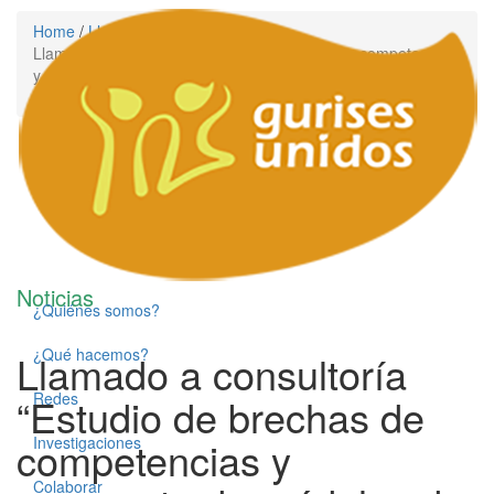
Home
/
Llamados
/
Llamado a consultoría “Estudio de brechas de competencias
y propuesta de módulos de formación para trato directo con
jóvenes en riesgo”
Noticias
¿Quiénes somos?
¿Qué hacemos?
Llamado a consultoría
Redes
“Estudio de brechas de
competencias y
Investigaciones
Colaborar