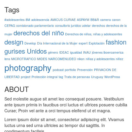
Tags
#adolescentes
8M
adolescencia
AMICUS CURIAE
ASPAYM
BB&R
camera
canon
CEPAG
comisionado parlamentario
consultorio jurídico udelar
derechos
derechos de la
derechos del niño
mujer
Derechos de niños, niñas y adolescentes
design
fashion
Develop
Día Internacional de la Mujer
expert
Explotación
gurises Unidos
género
IDEAC
igualdad
INAU
jóvenes iboeroamerica
lens
MICROTRAFICO
MIDES
NARCOMENUDEO
nikon
niñas y adolescentes
niñez
photography
podcast
portfolio
Prevención
PRIVACION DE
LIBERTAD
project
Protección integral
tag
Trata de personas
Uruguay
WordPress
ABOUT
Sed molestie augue sit amet leo consequat posuere. Vestibulum
ante ipsum primis in faucibus orci luctus et ultrices posuere cubilia
Curae; Proin vel ante a orci tempus eleifend ut et magna.
Lorem ipsum dolor sit amet, consectetur adipiscing elit. Vivamus
luctus urna sed urna ultricies ac tempor dui sagittis. In
condimentum facilisis.